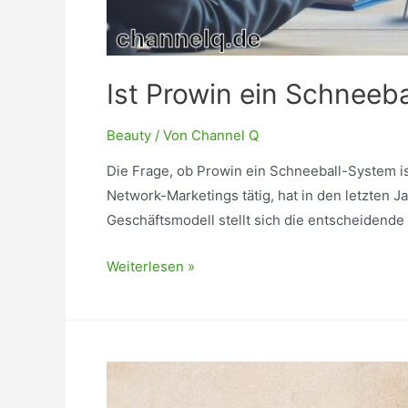
Ist Prowin ein Schneeb
Beauty
/ Von
Channel Q
Die Frage, ob Prowin ein Schneeball-System is
Network-Marketings tätig, hat in den letzten 
Geschäftsmodell stellt sich die entscheidend
Ist
Weiterlesen »
Prowin
ein
Schneeball
System?