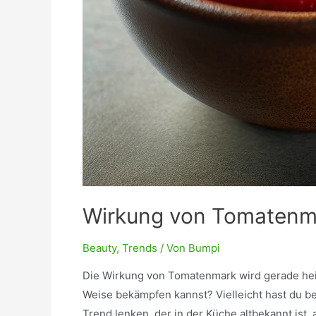
Wirkung von Tomatenma
Beauty
,
Trends
/ Von
Bumpi
Die Wirkung von Tomatenmark wird gerade heiß d
Weise bekämpfen kannst? Vielleicht hast du b
Trend lenken, der in der Küche altbekannt ist,