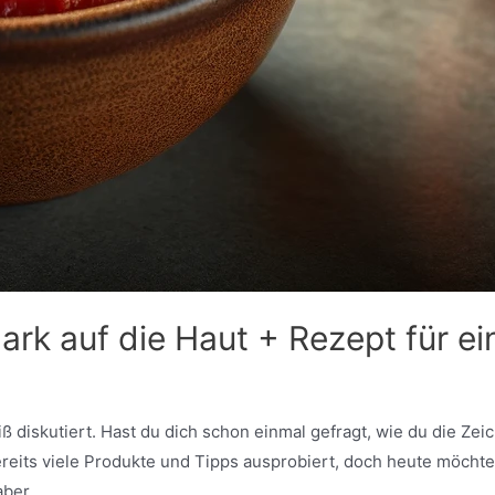
rk auf die Haut + Rezept für e
iskutiert. Hast du dich schon einmal gefragt, wie du die Zeich
ereits viele Produkte und Tipps ausprobiert, doch heute möcht
 aber …