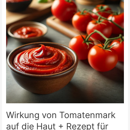
Jahre
Choker
gerade
wieder
voll
im
Trend
liegt
Wirkung von Tomatenmark
auf die Haut + Rezept für