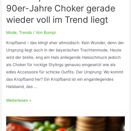
90er-Jahre Choker gerade
wieder voll im Trend liegt
Mode
,
Trends
/ Von
Bumpi
Kropfband – das klingt eher altmodisch. Kein Wunder, denn der
Ursprung liegt auch in der bayerischen Trachtenmode. Heute
wird der breite, eng am Hals anliegende Halsschmuck jedoch
als Choker für rockige Stylings genauso eingesetzt wie als
edles Accessoire für schicke Outfits. Der Ursprung: Wo kommt
das Kropfband her? Ein Kropfband ist ein enganliegendes
Halsband, das …
Das
Weiterlesen »
Kropfband:
Wieso
der
90er-