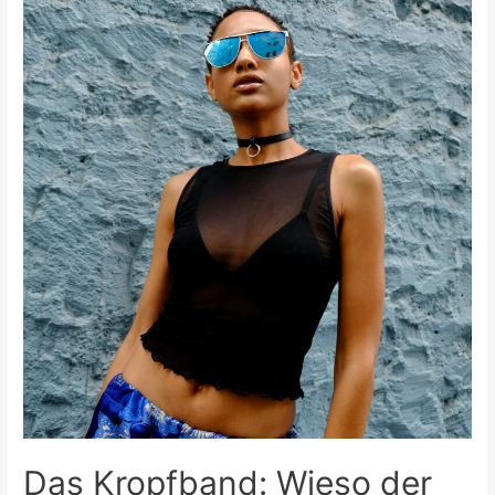
praktisch,
stylisch,
ohne
lästiges
Schnüren
Das Kropfband: Wieso der