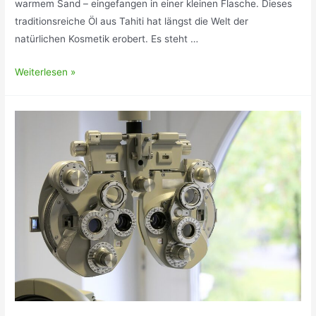
warmem Sand – eingefangen in einer kleinen Flasche. Dieses
traditionsreiche Öl aus Tahiti hat längst die Welt der
natürlichen Kosmetik erobert. Es steht …
Sommergefühle
Weiterlesen »
das
ganze
Jahr
–
Mode,
die
nach
Meer
duftet
und
Freiheit
atmet