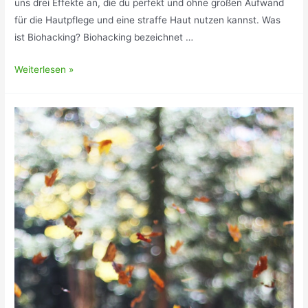
uns drei Effekte an, die du perfekt und ohne großen Aufwand
für die Hautpflege und eine straffe Haut nutzen kannst. Was
ist Biohacking? Biohacking bezeichnet …
Biohacking
Weiterlesen »
für
die
Haut:
natürlich
straffe
Haut
von
innen
heraus