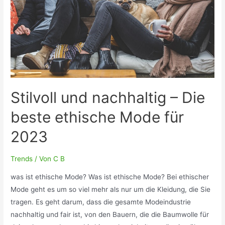
den
Herbst.
Worauf
bei
der
Wahl
einer
Softshell
Stilvoll und nachhaltig – Die
achten?
beste ethische Mode für
2023
Trends
/ Von
C B
was ist ethische Mode? Was ist ethische Mode? Bei ethischer
Mode geht es um so viel mehr als nur um die Kleidung, die Sie
tragen. Es geht darum, dass die gesamte Modeindustrie
nachhaltig und fair ist, von den Bauern, die die Baumwolle für