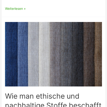
Premium
Weiterlesen »
Wellness
als
moderner
Lifestyle
für
mehr
Wohlbefinden
Wie man ethische und
nachhaltige Stoffe beschafft