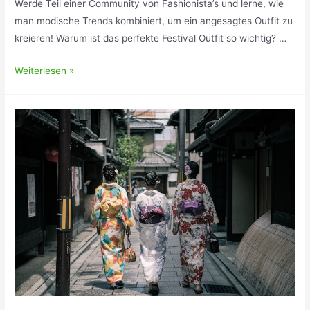
Werde Teil einer Community von Fashionista’s und lerne, wie
man modische Trends kombiniert, um ein angesagtes Outfit zu
kreieren! Warum ist das perfekte Festival Outfit so wichtig? …
„Was
Weiterlesen »
ziehe
ich
an?!
Die
besten
Tipps
für
dein
perfektes
Festival
Outfit“