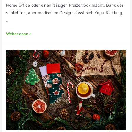
Home Office oder einen lässigen Freizeitlook macht. Dank des
schlichten, aber modischen Designs lässt sich Yoga-Kleidung
…
Yoga-
Weiterlesen »
Kleidung
wird
alltagstauglich:
Unsere
drei
Lieblinge