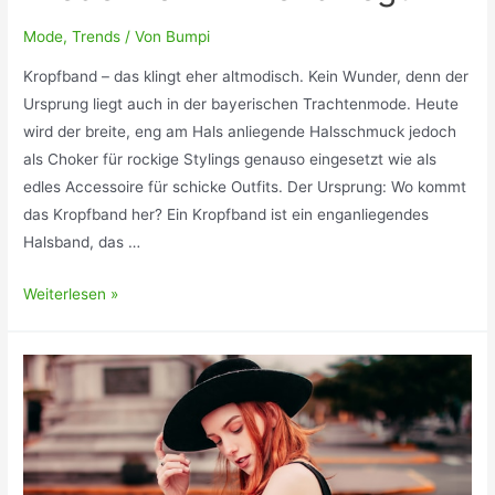
Mode
,
Trends
/ Von
Bumpi
Kropfband – das klingt eher altmodisch. Kein Wunder, denn der
Ursprung liegt auch in der bayerischen Trachtenmode. Heute
wird der breite, eng am Hals anliegende Halsschmuck jedoch
als Choker für rockige Stylings genauso eingesetzt wie als
edles Accessoire für schicke Outfits. Der Ursprung: Wo kommt
das Kropfband her? Ein Kropfband ist ein enganliegendes
Halsband, das …
Das
Weiterlesen »
Kropfband:
Wieso
der
90er-
Jahre
Choker
gerade