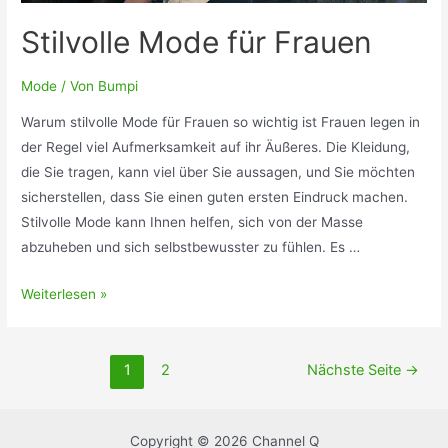
Stilvolle Mode für Frauen
Mode
/ Von
Bumpi
Warum stilvolle Mode für Frauen so wichtig ist Frauen legen in
der Regel viel Aufmerksamkeit auf ihr Äußeres. Die Kleidung,
die Sie tragen, kann viel über Sie aussagen, und Sie möchten
sicherstellen, dass Sie einen guten ersten Eindruck machen.
Stilvolle Mode kann Ihnen helfen, sich von der Masse
abzuheben und sich selbstbewusster zu fühlen. Es …
Stilvolle
Weiterlesen »
Mode
für
Seitennummerierung
Frauen
1
2
Nächste Seite
→
der
Beiträge
Copyright © 2026 Channel Q