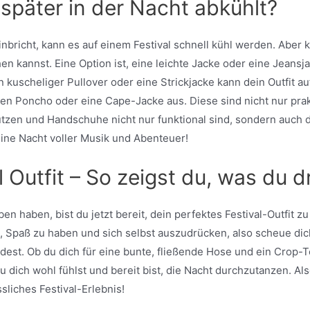
später in der Nacht abkühlt?
bricht, kann es auf einem Festival schnell kühl werden. Aber ke
en kannst. Eine Option ist, eine leichte Jacke oder eine Jeans
 kuscheliger Pullover oder eine Strickjacke kann dein Outfit 
en Poncho oder eine Cape-Jacke aus. Diese sind nicht nur pra
ützen und Handschuhe nicht nur funktional sind, sondern auch d
eine Nacht voller Musik und Abenteuer!
l Outfit – So zeigst du, was du d
ben haben, bist du jetzt bereit, dein perfektes Festival-Outfit 
t, Spaß zu haben und sich selbst auszudrücken, also scheue dic
dest. Ob du dich für eine bunte, fließende Hose und ein Crop-T
du dich wohl fühlst und bereit bist, die Nacht durchzutanzen. A
sliches Festival-Erlebnis!