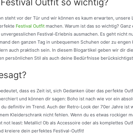
Festival Outfit so wichtig?
ison steht vor der Tür und wir können es kaum erwarten, unsere 
erfekte
Festival Outfit
machen. Warum ist das so wichtig? Ganz e
unvergesslichen Festival-Erlebnis ausmachen. Es geht nicht 
 niemand den ganzen Tag in unbequemen Schuhen oder zu engen 
ondern auch praktisch sein. In diesem Blogartikel geben wir dir d
n persönlichen Stil als auch deine Bedürfnisse berücksichtigst
esagt?
bedeutet, dass es Zeit ist, sich Gedanken über das perfekte Out
rchiert und können dir sagen: Boho ist nach wie vor ein absolut
u definitiv im Trend. Auch der Retro-Look der 70er Jahre ist 
nem Kleiderschrank nicht fehlen. Wenn du es etwas rockiger m
ut not least: Metallic! Ob als Accessoire oder als komplettes Out
nd kreiere dein perfektes Festival-Outfit!